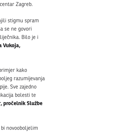
i centar Zagreb.
njili stigmu spram
ma se ne govori
ječnika. Bilo je i
a Vukoja,
 primjer kako
 boljeg razumijevanja
pije. Sve zajedno
kacija bolesti te
r, pročelnik Službe
bi novooboljelim