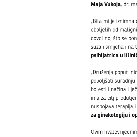
SVIBNJA
Maja Vukoja
, dr. m
2022.
„Bila mi je iznimna 
oboljelih od maligni
dovoljno, što se pon
suza i smijeha i na 
psihijatrica u Kli
„Druženja poput ini
poboljšati suradnju 
bolesti i načina lij
ima za cilj produlje
nuspojava terapija i
za ginekologiju i o
Ovim hvalevrijedni