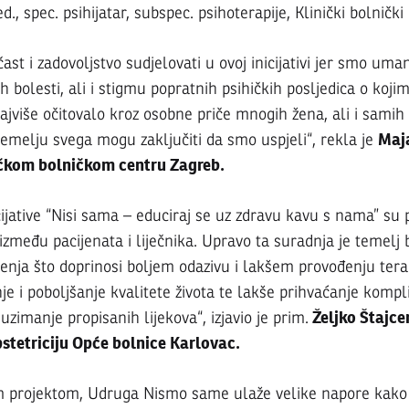
ed., spec. psihijatar, subspec. psihoterapije, Klinički bolničk
čast i zadovoljstvo sudjelovati u ovoj inicijativi jer smo uma
h bolesti, ali i stigmu popratnih psihičkih posljedica o koji
ajviše očitovalo kroz osobne priče mnogih žena, ali i samih li
Maj
temelju svega mogu zaključiti da smo uspjeli“, rekla je
ničkom bolničkom centru Zagreb.
cijative “Nisi sama – educiraj se uz zdravu kavu s nama” su
između pacijenata i liječnika. Upravo ta suradnja je temelj
ečenja što doprinosi boljem odazivu i lakšem provođenju tera
nje i poboljšanje kvalitete života te lakše prihvaćanje kompli
Željko Štajce
 uzimanje propisanih lijekova“, izjavio je prim.
pstetriciju Opće bolnice Karlovac.
m projektom, Udruga Nismo same ulaže velike napore kako 