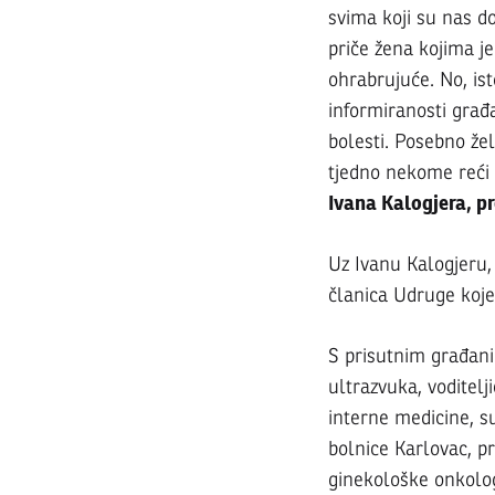
s
svima koji su nas do
priče žena kojima je 
dokto
ohrabrujuće. No, is
informiranosti građ
bolesti. Posebno žel
održ
tjedno nekome reći d
Ivana Kalogjera, pr
i
Uz Ivanu Kalogjeru, 
članica Udruge koje 
u
S prisutnim građanim
Karlo
ultrazvuka, voditelj
interne medicine, su
bolnice Karlovac, p
ginekološke onkologi
26.