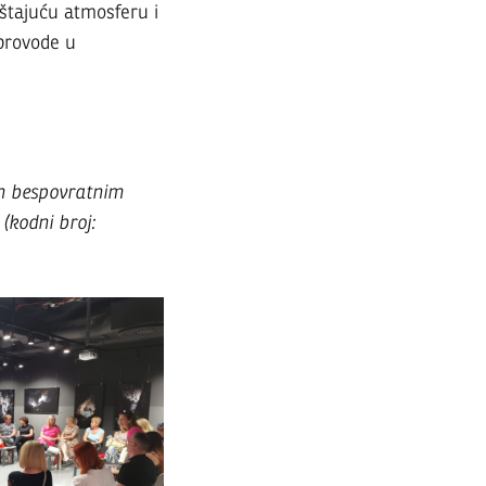
štajuću atmosferu i
 provode u
ran bespovratnim
(kodni broj: