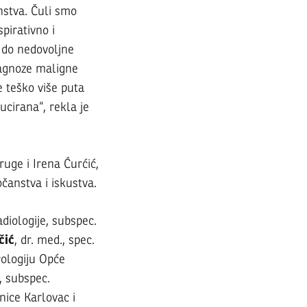
anstva. Čuli smo
spirativno i
a do nedovoljne
jagnoze maligne
e teško više puta
ucirana“, rekla je
ruge i Irena Ćurćić,
čanstva i iskustva.
adiologije, subspec.
čić
, dr. med., spec.
rologiju Opće
e, subspec.
nice Karlovac i