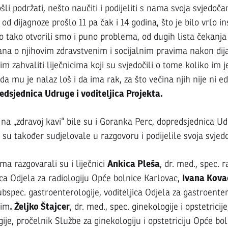
šli podržati, nešto naučiti i podijeliti s nama svoja svjedoč
od dijagnoze prošlo 11 pa čak i 14 godina, što je bilo vrlo in
rima’
to tako otvorili smo i puno problema, od dugih lista čekanj
ana o njihovim zdravstvenim i socijalnim pravima nakon di
im zahvaliti liječnicima koji su svjedočili o tome koliko im j
ana
a mu je nalaz loš i da ima rak, za što većina njih nije ni ed
edsjednica Udruge i voditeljica Projekta.
na „zdravoj kavi“ bile su i Goranka Perc, dopredsjednica Ud
su također sudjelovale u razgovoru i podijelile svoja svjedo
Ankica Pleša
a razgovarali su i liječnici
, dr. med., spec. r
vcu
Ivana Kova
ica Odjela za radiologiju Opće bolnice Karlovac,
bspec. gastroenterologije, voditeljica Odjela za gastroente
. Željko Štajcer
rim
, dr. med., spec. ginekologije i opstetricij
je, pročelnik Službe za ginekologiju i opstetriciju Opće bol