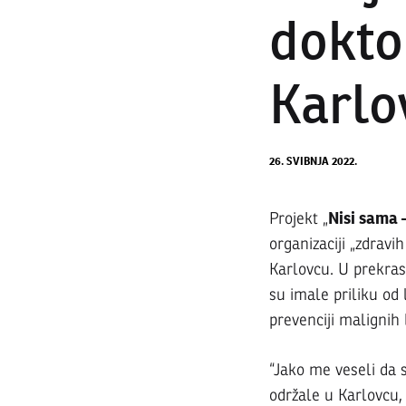
dokto
Karlo
26. SVIBNJA 2022.
Inicij
Nisi sama 
Projekt „
organizaciji „zdravi
Karlovcu. U prekras
‘zdra
su imale priliku od 
prevenciji malignih 
kava
“Jako me veseli da s
održale u Karlovcu