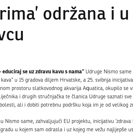
rima’ održana i u
vcu
ativa
– educiraj se uz zdravu kavu s nama“
Udruge Nismo same t
h kava“ u 15 gradova diljem Hrvatske, a 25. svibnja inicijativ
nom prostoru slatkovodnog akvarija Aquatica, okupilo se v
va
liječnika i drugih stručnjačka te članica Udruge saznati sve
bolesti, ali i dobiti potrebnu podršku koja im je od velikog z
u Nismo same, zahvaljujući EU projektu, inicijativu ‘zdrava
, gradu u kojem sam odrasla i uz kojeg me vežu najljepše 