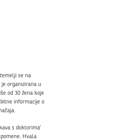
emelji se na
a je organizirana u
iše od 30 žena koje
 bitne informacije o
načaja.
 kava s doktorima’
uspomene. Hvala