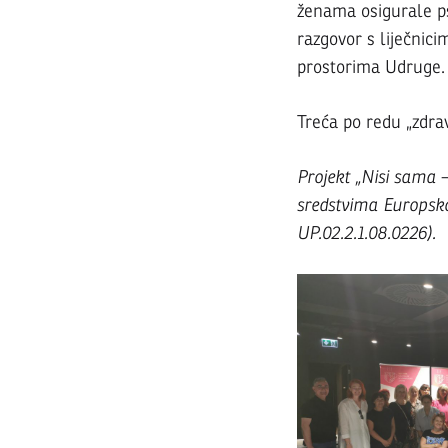
ženama osigurale ps
razgovor s liječnici
prostorima Udruge.
Treća po redu „zdrav
Projekt „Nisi sama 
sredstvima Europsko
UP.02.2.1.08.0226).