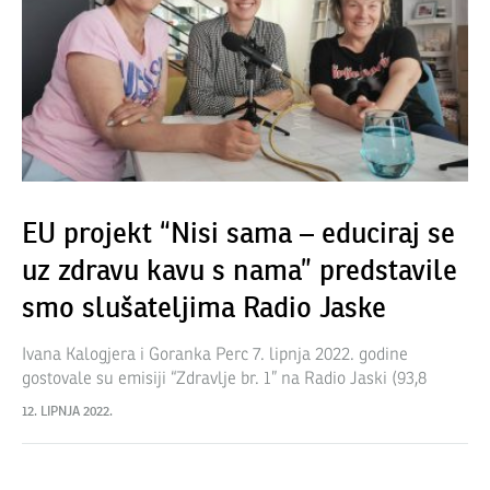
EU projekt “Nisi sama – educiraj se
uz zdravu kavu s nama” predstavile
smo slušateljima Radio Jaske
Ivana Kalogjera i Goranka Perc 7. lipnja 2022. godine
gostovale su emisiji “Zdravlje br. 1” na Radio Jaski (93,8
MHz). Govorili smo o našem novom EU projektu “Nisi sama
12. LIPNJA 2022.
–…