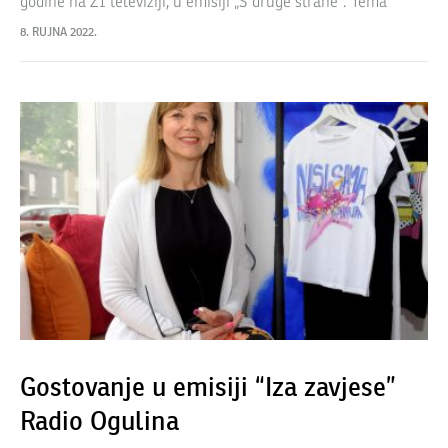
godine na Z1 televiziji, u emisiji „S druge strane“. Tema
emisije bile su aktivnosti Udruge s naglaskom na inicijativu
8. RUJNA 2022.
‘zdrava…
Gostovanje u emisiji “Iza zavjese”
Radio Ogulina