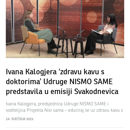
Ivana Kalogjera ‘zdravu kavu s
doktorima’ Udruge NISMO SAME
predstavila u emisiji Svakodnevica
Ivana Kalogjera, predsjednica Udruge NISMO SAME i
voditeljica Projekta Nisi sama – educiraj se uz zdravu kavu s
nama, 23. siječnja 2023. godine gostovala je uživo na OTV-u,
24. SIJEČNJA 2023.
u emisiji Svakodnevica. Snimku…