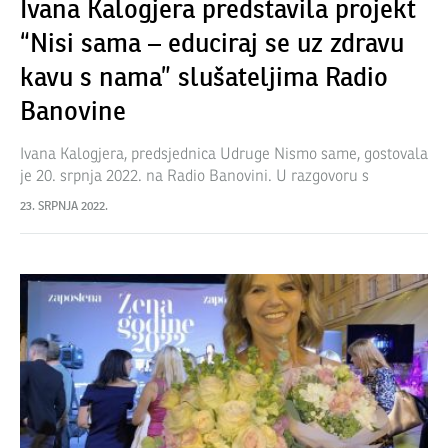
Ivana Kalogjera predstavila projekt
“Nisi sama – educiraj se uz zdravu
kavu s nama” slušateljima Radio
Banovine
Ivana Kalogjera, predsjednica Udruge Nismo same, gostovala
je 20. srpnja 2022. na Radio Banovini. U razgovoru s
voditeljicom Emily Nović predstavila je projekte Udruge,
23. SRPNJA 2022.
uključujući i novi projekt Nisi sama…