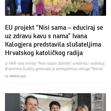
EU projekt “Nisi sama – educiraj se
uz zdravu kavu s nama” Ivana
Kalogjera predstavila slušateljima
Hrvatskog katoličkog radija
U HKR-ovoj emisiji “Novi valovi dobrote” urednika i voditelja
Branimira Gubića gostovala je predsjednica udruge “Nismo
same” Ivana Kalogjera. Slušateljima Hrvatskog katoličkog
14. SRPNJA 2022.
radija ispričala je svoju priču te prestavila projekte…