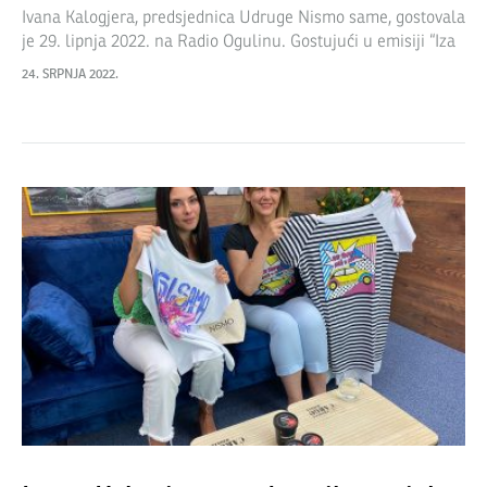
Ivana Kalogjera, predsjednica Udruge Nismo same, gostovala
je 29. lipnja 2022. na Radio Ogulinu. Gostujući u emisiji “Iza
zavjese” predstavila je projekte Udruge, uključujući i novi
24. SRPNJA 2022.
projekt Nisi sama –…