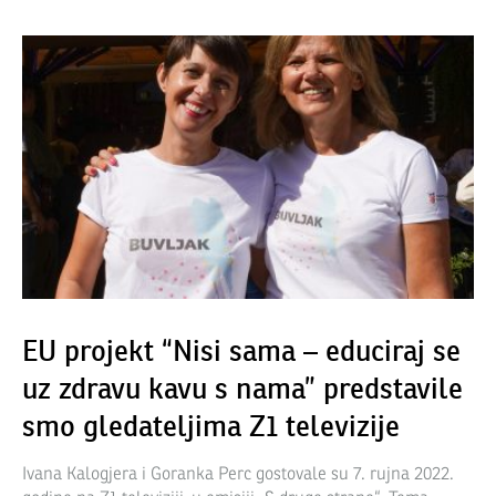
EU projekt “Nisi sama – educiraj se
uz zdravu kavu s nama” predstavile
smo gledateljima Z1 televizije
Ivana Kalogjera i Goranka Perc gostovale su 7. rujna 2022.