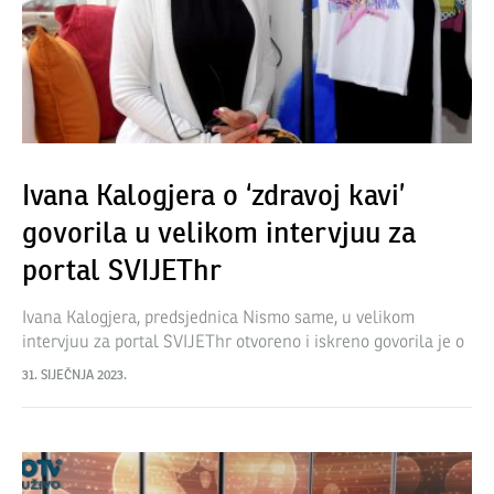
Ivana Kalogjera o ‘zdravoj kavi’
govorila u velikom intervjuu za
portal SVIJEThr
Ivana Kalogjera, predsjednica Nismo same, u velikom
intervjuu za portal SVIJEThr otvoreno i iskreno govorila je o
tome zašto se posvetila humanitarnom radu te što za nju
31. SIJEČNJA 2023.
osobno znači projekt…