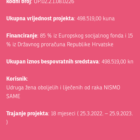
kodni broj
: UP.02.2.1.08.0226
Ukupna vrijednost projekta
: 498.519,00 kuna
Financiranje
: 85 % iz Europskog socijalnog fonda i 15
% iz Državnog proračuna Republike Hrvatske
Ukupan iznos bespovratnih sredstava
: 498.519,00 kn
Korisnik
:
Udruga žena oboljelih i liječenih od raka NISMO
SAME
Trajanje projekta
: 18 mjeseci ( 25.3.2022. – 25.9.2023.
)