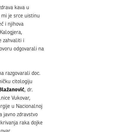
zdrava kava u
mi je srce uistinu
ć i njihova
Kalogjera,
 zahvaliti i
zgovoru odgovarali na
a razgovarali doc.
ničku citologiju
Blažanović
, dr.
lnice Vukovar,
urgije u Nacionalnoj
a javno zdravstvo
krivanja raka dojke
kovar.