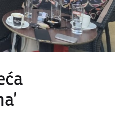
eća
ma’