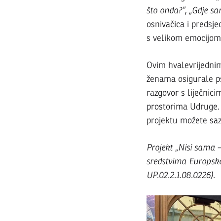
što onda?“, „Gdje s
osnivačica i predsje
s velikom emocijom 
Ovim hvalevrijedni
ženama osigurale ps
razgovor s liječnici
prostorima Udruge. 
projektu možete sa
Projekt „Nisi sama 
sredstvima Europsko
UP.02.2.1.08.0226).