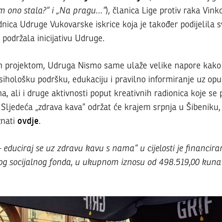
am ono stala?“ i „Na pragu…“
), članica Lige protiv raka Vink
dnica Udruge Vukovarske iskrice koja je također podijelila sv
podržala inicijativu Udruge.
m projektom, Udruga Nismo same ulaže velike napore kako 
ihološku podršku, edukaciju i pravilno informiranje uz opu
ma, ali i druge aktivnosti poput kreativnih radionica koje se
Sljedeća „zdrava kava“ održat će krajem srpnja u Šibeniku, 
ovdje
znati
.
– educiraj se uz zdravu kavu s nama“ u cijelosti je financi
g socijalnog fonda, u ukupnom iznosu od 498.519,00 kuna 