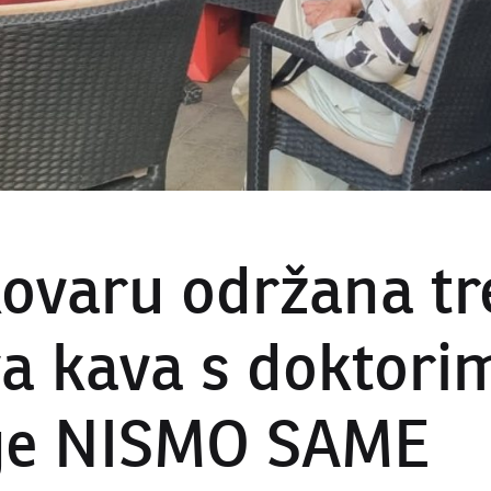
ovaru održana tr
va kava s doktori
ge NISMO SAME