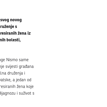
u svog novog
ruženje s
resiranih žena iz
nih bolesti,
druge Nismo same
je svijesti građana
alna druženja i
vatske, a jedan od
resiranih žena koje
jagnozu i suživot s