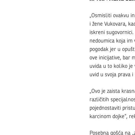
2022.
„Osmisliti ovakvu in
i žene Vukovara, kao 
iskreni sugovornici.
nedoumica koja im v
pogodak jer u opušt
ove inicijative, bar 
uvida u to koliko je
uvid u svoja prava i 
„Ovo je zaista krasn
različitih specijaln
pojednostaviti prist
karcinom dojke“, re
Posebna gošća na „z