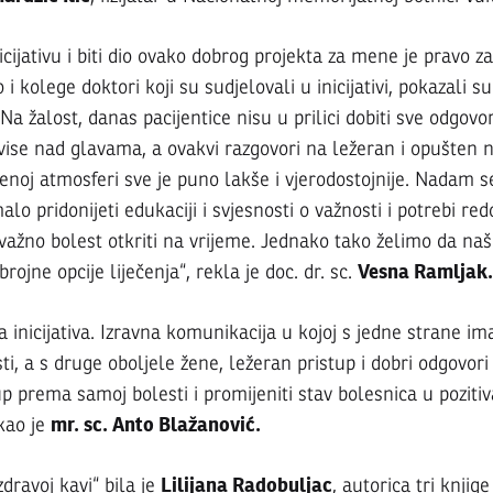
icijativu i biti dio ovako dobrog projekta za mene je pravo z
i kolege doktori koji su sudjelovali u inicijativi, pokazali su
 Na žalost, danas pacijentice nisu u prilici dobiti sve odgovo
ise nad glavama, a ovakvi razgovori na ležeran i opušten n
enoj atmosferi sve je puno lakše i vjerodostojnije. Nadam
malo pridonijeti edukaciji i svjesnosti o važnosti i potrebi re
 važno bolest otkriti na vrijeme. Jednako tako želimo da na
Vesna Ramljak.
brojne opcije liječenja“, rekla je doc. dr. sc.
a inicijativa. Izravna komunikacija u kojoj s jedne strane ima
osti, a s druge oboljele žene, ležeran pristup i dobri odgovor
up prema samoj bolesti i promijeniti stav bolesnica u poziti
mr. sc. Anto Blažanović.
kao je
Lilijana Radobuljac
dravoj kavi“ bila je
, autorica tri knjige