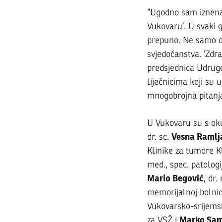
kava
“Ugodno sam iznenađ
s
Vukovaru’. U svaki 
prepuno. Ne samo da
svjedočanstva. ‘Zdr
dokto
predsjednica Udruge 
liječnicima koji su 
udru
mnogobrojna pitanja
U Vukovaru su s oku
NISM
Vesna Ramlj
dr. sc.
Klinike za tumore K
SAME
med., spec. patolog
Mario Begović
, dr
memorijalnoj bolnic
Vukovarsko-srijemsk
10.
LIPNJA
Marko Sama
za VSŽ i