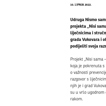
10. LIPNJA 2022.
U
Udruga Nismo same 
projekta „Nisi sam
liječnicima i struč
Vuko
grada Vukovara i ok
podijeliti svoja ra
održ
Projekt „Nisi sama 
koja je pokrenuta s 
treća
o važnosti prevencij
razgovor s liječnici
‘zdra
njih je i grad Vukov
su u vrlo ugodnom o
rakom.