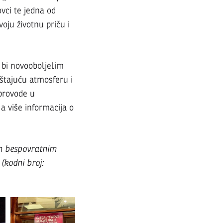
ovci te jedna od
oju životnu priču i
bi novooboljelim
štajuću atmosferu i
 provode u
a više informacija o
ran bespovratnim
(kodni broj: