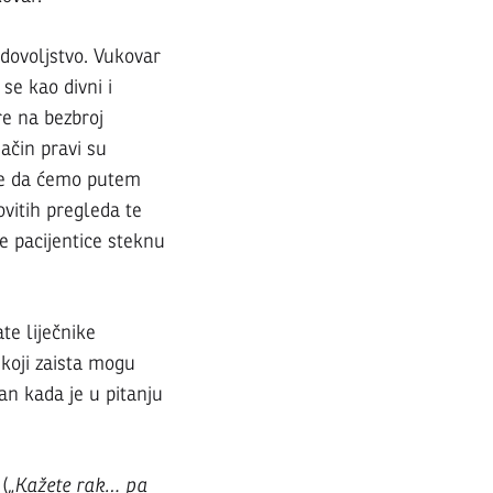
adovoljstvo. Vukovar
 se kao divni i
re na bezbroj
ačin pravi su
 se da ćemo putem
dovitih pregleda te
še pacijentice steknu
te liječnike
i koji zaista mogu
van kada je u pitanju
 (
„Kažete rak… pa