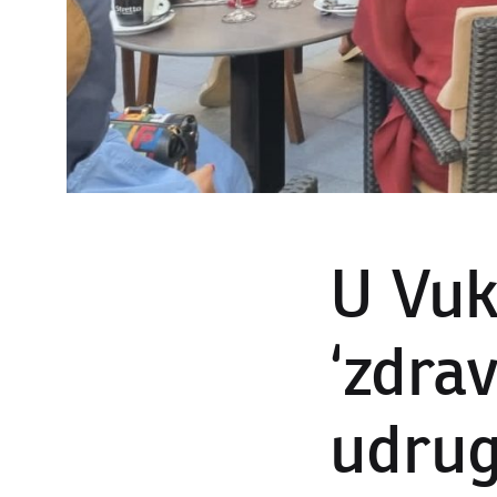
U Vuk
‘zdra
udru