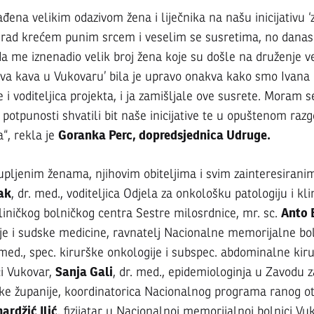
ena velikim odazivom žena i liječnika na našu inicijativu ‘
grad krećem punim srcem i veselim se susretima, no danas 
 me iznenadio velik broj žena koje su došle na druženje ve
ava kava u Vukovaru’ bila je upravo onakva kako smo Ivana 
rima’
i voditeljica projekta, i ja zamišljale ove susrete. Moram se
u potpunosti shvatili bit naše inicijative te u opuštenom ra
ge
Goranka Perc, dopredsjednica Udruge.
“, rekla je
pljenim ženama, njihovim obiteljima i svim zainteresiranim
O
ak
, dr. med., voditeljica Odjela za onkološku patologiju i kli
Anto 
liničkog bolničkog centra Sestre milosrdnice, mr. sc.
ije i sudske medicine, ravnatelj Nacionalne memorijalne bo
. med., spec. kirurške onkologije i subspec. abdominalne kir
Sanja Gali
i Vukovar,
, dr. med., epidemiologinja u Zavodu z
e županije, koordinatorica Nacionalnog programa ranog ot
rdžić Ilić
, fizijatar u Nacionalnoj memorijalnoj bolnici Vu