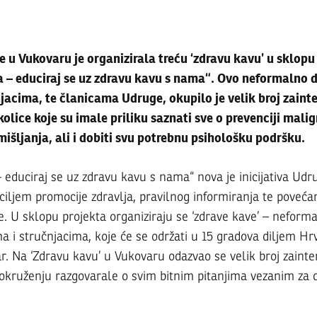
u Vukovaru je organizirala treću ‘zdravu kavu’ u sklop
a – educiraj se uz zdravu kavu s nama“. Ovo neformalno d
njacima, te članicama Udruge, okupilo je velik broj zainte
varu
olice koje su imale priliku saznati sve o prevenciji malig
zmišljanja, ali i dobiti svu potrebnu psihološku podršku.
ana
– educiraj se uz zdravu kavu s nama“ nova je inicijativa U
ciljem promocije zdravlja, pravilnog informiranja te povećan
e. U sklopu projekta organiziraju se ‘zdrave kave’ – neform
ma i stručnjacima, koje će se održati u 15 gradova diljem Hr
va
ar. Na ‘Zdravu kavu’ u Vukovaru odazvao se velik broj zainte
kruženju razgovarale o svim bitnim pitanjima vezanim za di